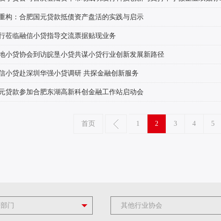
重构：合肥国元贷款抵债资产盘活的实践与启示
行莅临融信小贷指导交流票据贴现业务
地小贷协会到访皖垦小贷共谋小贷行业创新发展新路径
信小贷赴深圳华强小贷调研 共探金融创新服务
元贷款参加合肥东湖高新科创金融工作站启动会
首页
1
2
3
4
5
关部门
其他行业协会