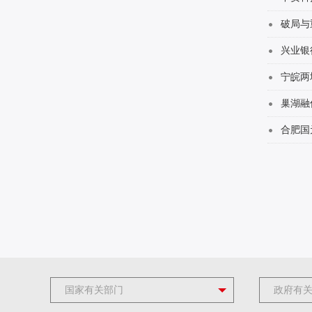
破局与
兴业银
宁皖两
巢湖融
合肥国
国家有关部门
政府有