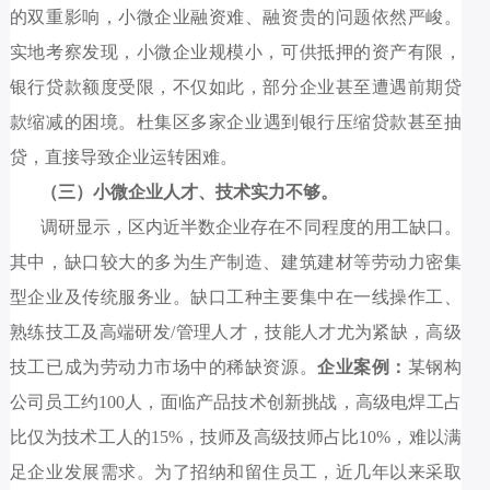
的双重影响，小微企业融资难、融资贵的问题依然严峻。
实地考察发现
，小微企业规模小，可供抵押的资产
有限，
银行贷款
额度受限
，不仅如此
，部分企业甚至遭遇前期贷
款缩减的困境
。
杜集区
多家企业遇到银行压缩贷款
甚至抽
贷
，直接导
致企业运转困难。
（三）小
微
企业人才、技术实力不够。
调研显示，区内近半数企业存在不同程度的用工缺口。
其中，缺口较大的多为生产制造、建筑建材等劳动力密集
型企业及传统服务业。缺口工种主要集中在一线操作工、
熟练技工及高端研发
/
管理人才，技能人才尤为紧缺，高级
技工已成为劳动力市场中的稀缺资源。
企业案例：
某
钢构
公司
员工约
1
00
人，
面临产品技术创新挑战，高级电焊工占
比仅为技术工人的
15%
，技师及高级技师占比
10%
，难以满
足企业发展需求。
为了招纳和留住员工，近几年以来采取