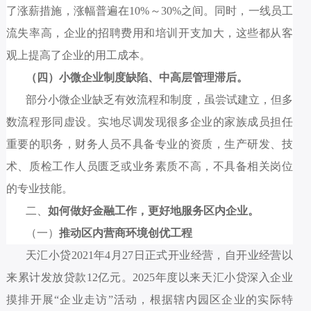
了
涨薪
措施，涨幅普遍在
10
%
～
30%
之间。同时，一线员工
流失率高，企业的招聘费用和培训开支加大，这些都从客
观上提高了企业的用工成本。
（四）小
微
企业制度缺陷、中高层管理滞后。
部分小微企业缺乏有效流程和制度，虽尝试建立，但多
数流程形同虚设。
实地尽调发现很多企业的家族成员担任
重要的职务，财务人员不具备专业的资质，生产研发、技
术、质检工作人员匮乏或业务素质不高，不
具备相关岗位
的专业技能
。
二、
如何做好金融工作，更好地服务区内企业
。
（一）
推动
区内
营商环境创优
工程
天汇小贷2021
年
4
月
27
日正式开业经营，
自开业经营以
来累计发放贷款
12
亿元。
202
5
年度
以来天汇小贷
深入企业
摸排开展
“
企业走访
”
活动，根据辖内园区企业的实际特