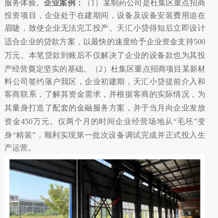
服务体验。
企业案例：
（
1
）某
制药公司是杜集区重点招商
投资项目
，企业
处于在建期间，设备及设备
安装
费用迫在
眉睫，致使企业无法完工投产。
天汇小贷
得知后立即设计
适合企业的贷款方
案
，以最快的速度
给予
企业资金支持
500
万元。本笔贷款到账后不仅解决了企业的设备款也为其投
产经营奠定
坚实
的基础。
（
2
）
杜集区重点招商项目
某
新材
料
公司
签约落户我区，企业初建期，
天汇小贷
提前介入和
客商联系，了解
其
资金需求，并根据客商的实际情况，为
其量身打造了配套的金融服务方案，并于
当月
向企业发放
资金
450
万元。仅两个月的时间企业经营
场
地从
“
毛坯
”
变
身
“
精装
”
，顺利实现第一批次设备调试完成
并
正式投入生
产运营。