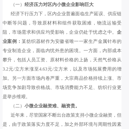
（一）
经济压力
对区内小
微
企业影响巨大
经济下行压力下，区内企业普遍面临生产延误、供应链
中断等问题，导致原材料和组件获取困难，物流运输受
阻，市场需求和供应均受影响，企业仍处于忧虑之中。
企
业案例
：
某
纺
织器材作为安徽省唯一一家生产金属针布的
专业制造企业，面临内忧外患的困境
。一方面，内部成本
攀升，包括人员工资、原材料价格的上扬，天然气价格从
3.2
元
/
立方米涨至
4.63
元
/
立方米，以及市场拓展费用的增
加。
另一方面
市场
内卷严重
，大宗商品价格持续上涨、市
场竞争加剧导致
价格战、市场消费能力不足、纺织行业更
是
举步维艰。
（二）
小
微
企业融资难、融资贵。
近年来，
尽管国家不断出台政策支持小微企业融资，但
是，由于政策落实力度不足，加之外部环境与周期性因素