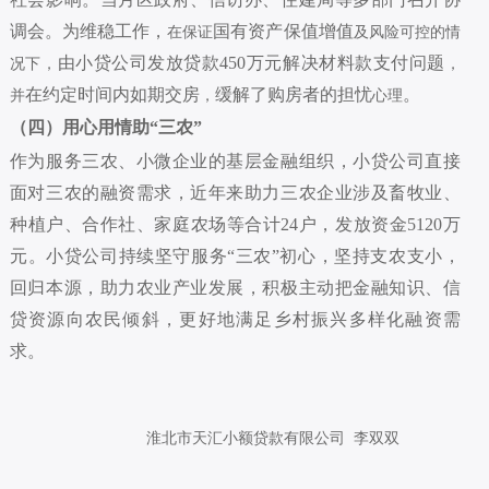
调会。为维稳工作，
国有资产保值增值
在保证
及风险可控的情
由小贷公司发放贷款
450
万元解决材料款支付问题
况下，
，
在约定时间内如期交房
缓解了购房者的担忧
。
并
，
心理
（四）用心用情助
“
三农
”
作为服务三农、小微企业的基层金融组织，小贷公司直接
面对三农的融资需求，近年来助力三农企业涉及畜牧业、
种植户、合作社、家庭农场等合计
24户，发放资金5120万
元。小贷公司持续坚守服务“三农”初心，坚持支农支小，
回归本源，助力农业产业发展，积极主动把金融知识、信
贷资源向农民倾斜，更好地满足乡村振兴多样化融资需
求。
淮北市天汇小额贷款有限公司
李双双