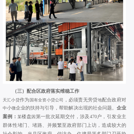
（三）配合区政府落实维稳工作
作为
，必须责无旁贷
配合政府对
天汇小贷
国有全资小贷公司
地
小
企业的扶持与引导，帮助解决出现的社会问题。
企业
中
微
案例：
楼盘
第一批次延期交付，涉及
470
户，引发业主
某
因
群体性堵门、堵路、并频繁至政府部门上访，造成较大的
社会影响。当月区政府、信访办、住建局等多部门召开协