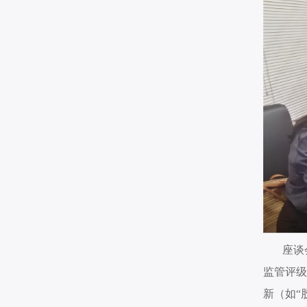
座谈
监管评
新（如“