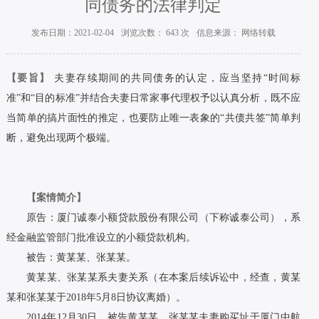
同债务的法律判定
发布日期：2021-02-04
浏览次数：
643
次
信息来源： 网络转载
【
要旨
】
夫妻存续期间的共同债务的认定，应当坚持“时间标
准”和“目的标准”并结合夫妻日常家事代理权予以认真分析，既不应
当简单的搞片面性的推定，也要防止唯一表象的“共债共签”简单判
断，避免出现两个极端。
【
案情
简介】
原告：厦门诚泰小额贷款股份有限公司（下称诚泰公司），系
经金融监管部门批准设立的小额贷款机构。
被告：黄某某、张某某。
黄某某、张某某系夫妻关系（在本案后续诉讼中，经查，黄某
某和张某某于2018年5月8日协议离婚）。
2014年12月30日，被告黄某某、张某某夫妻购买址于厦门中航