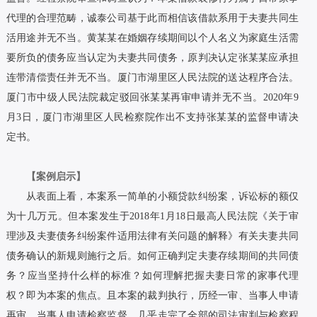
代理的合理范畴，诚泰公司基于此而相信该借款系用于夫妻共同生
活用途并无不当。黄某某在婚姻存续期间以个人名义为家庭生活需
要所负的债务应当认定为夫妻共同债务，原判决认定张某某应承担
连带清偿责任并无不当。厦门市湖里区人民法院的送达程序合法。
厦门市中级人民法院裁定驳回张某某再审申请并无不当。2020年9
月3日，厦门市湖里区人民检察院作出不支持张某某的监督申请决
定书。
【案例启示】
从表面上看，本案系一简单的小额贷款纠纷案，诉讼标的额仅
为十几万元。但本案发生于2018年1月18日最高人民法院《关于审
理涉及夫妻债务纠纷案件适用法律有关问题的解释》有关夫妻共同
债务确认的新规则施行之后。如何正确判定夫妻存续期间的共同债
务？应当坚持什么样的标准？如何理解把握夫妻日常的家事代理
权？即为本案的焦点。且本案的裁判执行，历经一审、当事人申请
再审、当事人申请检察监督，几乎走完了全部的司法审判与检察程