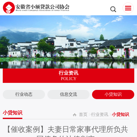
行业资讯
POLICY
行业动态
信息交流
小贷知识
小贷知识
首页
>
行业资讯
>
小贷知识
【催收案例】夫妻日常家事代理所负共