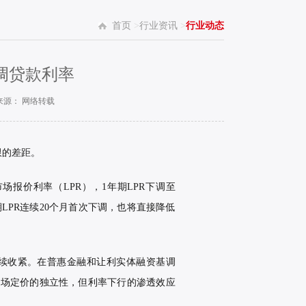
首页
>
行业资讯
>
行业动态
下调贷款利率
来源： 网络转载
限的差距。
场报价利率（LPR），1年期LPR下调至
1年期LPR连续20个月首次下调，也将直接降低
续收紧。在普惠金融和让利实体融资基调
市场定价的独立性，但利率下行的渗透效应