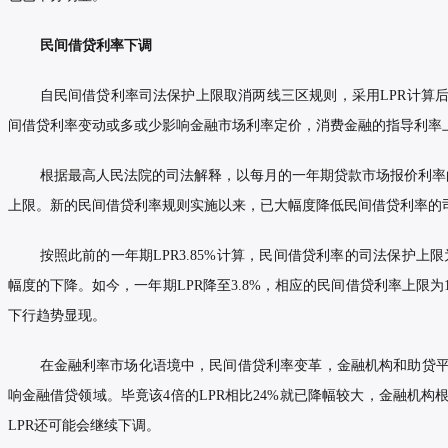
民间借贷利率下调
自民间借贷利率司法保护上限取消两线三区规则，采用LPR计算
间借贷利率变动或多或少影响金融市场利率定价，消费金融的指导利率上限
根据最高人民法院的司法解释，以每月的一年期贷款市场报价利率
上限。新的民间借贷利率规则实施以来，已大幅度降低民间借贷利率的
按照此前的一年期LPR3.85%计算，民间借贷利率的司法保护上限为
幅度的下降。如今，一年期LPR降至3.8%，相应的民间借贷利率上限为1
下行趋势显现。
在金融利率市场化语境中，民间借贷利率变革，金融机构和助贷
响金融借贷领域。毕竟
该4倍的LPR相比24%就已降幅较大，金融机
LPR还可能会继续下调。