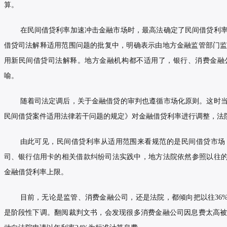
算。
在民间借贷利率加速冲击金融市场时，最高法确定了民间借贷利
借贷司法解释适用范围问题的批复中，明确表示由地方金融监管部门
用新民间借贷司法解释。地方金融机构都不适用了，银行、消费金融
喻。
随着司法定调后，关于金融借贷的审判也遵循市场化原则。这时
民间借贷案件适用法律若干问题的规定》对金融借贷利率进行调整，法院
由此可见，民间借贷利率从适用范围来看规范的是民间借贷市场
司、银行信用卡的相关借款纠纷司法实践中，地方法院依然参照以往的
金融借贷利率上限。
目前，无论是监管、消费金融公司，还是法院，都倾向把以往36%
是阶段性下调。翻阅裁判文书，会发现很多消费金融公司因息费太高