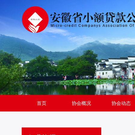
首页
协会概况
协会动态