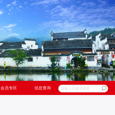
会员专区
信息查询