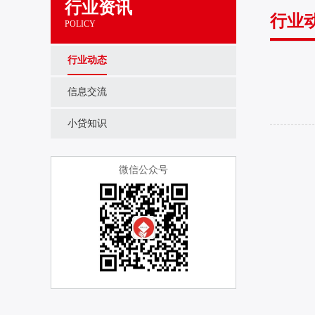
行业资讯
行业
POLICY
行业动态
信息交流
小贷知识
微信公众号